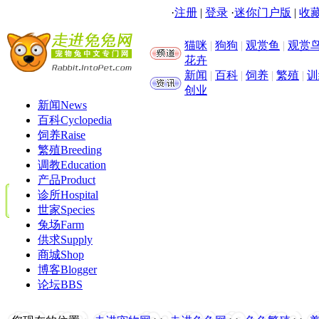
·
注册
|
登录
·
迷你门户版
|
收藏
猫咪
|
狗狗
|
观赏鱼
|
观赏
花卉
新闻
|
百科
|
饲养
|
繁殖
|
训
创业
新闻
News
百科
Cyclopedia
饲养
Raise
繁殖
Breeding
调教
Education
产品
Product
诊所
Hospital
世家
Species
兔场
Farm
供求
Supply
商城
Shop
博客
Blogger
论坛
BBS