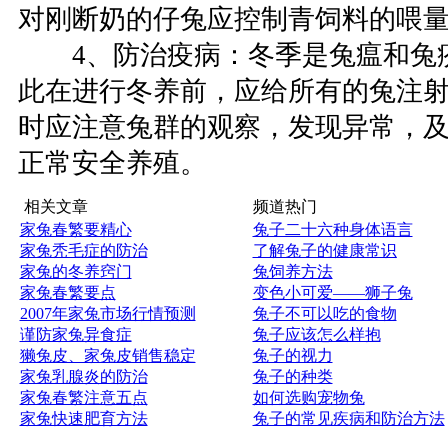
对刚断奶的仔兔应控制青饲料的喂
4、防治疫病：冬季是兔瘟和兔
此在进行冬养前，应给所有的兔注
时应注意兔群的观察，发现异常，
正常安全养殖。
相关文章
频道热门
家兔春繁要精心
兔子二十六种身体语言
家兔秃毛症的防治
了解兔子的健康常识
家兔的冬养窍门
兔饲养方法
家兔春繁要点
变色小可爱——狮子兔
2007年家兔市场行情预测
兔子不可以吃的食物
谨防家兔异食症
兔子应该怎么样抱
獭兔皮、家兔皮销售稳定
兔子的视力
家兔乳腺炎的防治
兔子的种类
家兔春繁注意五点
如何选购宠物兔
家兔快速肥育方法
兔子的常见疾病和防治方法