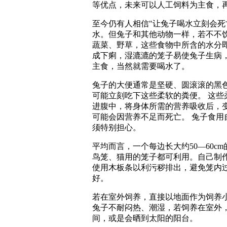
等优点，未来可以人工饲料为主食，
至今仍有人相信"让兔子喝水立刻会死
水。但兔子和其他动物一样，若不不
蔬菜、野草，这些食物中所含的水分
成下痢，湿漉漉的笼子易使兔子生病
主食，当然就需要喝水了。
兔子的大便通常是坚硬、圆滚滚的黑
可能立刻吃下这些柔软的粪便。 这
进腹中，将身体所需的营养吸收后，
可能会因营养不足而死亡。 兔子食
须特别担心。
平均而言，一个每边长大约50—60c
鸟笼、猫用的笼子都可利用。自己制
使用木板条以利污秽排出，避免笼内
好。
若在室外饲养，直接以地面作为饲养小
兔子不耐闷热、潮湿，若饲养在室外
间，或是会晒到太阳的阳台。