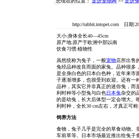
您现在的位置：
走进宠物网
>>
走进
http://rabbit.intopet.
大小:身体全长40—45cm
原产地:原产于欧洲中部以南
饮食习惯:植物性
虽然统称为兔子，一般
宠物
店所出售
兔经品种改良而面的家兔。品种很多
是全身白色的日本白色种，近年来市
子逐渐增多，也很受到欢迎。还有一
品种，其实它并非真正的迷你兔，而
利时种等小型兔与白色
日本兔
杂交的
的是幼兔，长大后体型一定会增大。
利时种，全长30 cm左右，才真正可
饲养方法
食物，兔子几乎是完全的草食动物。
车前草等。日本市场最近推出给兔子