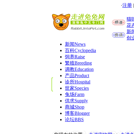
·
注册
猫
花
新
创
新闻
News
百科
Cyclopedia
饲养
Raise
繁殖
Breeding
调教
Education
产品
Product
诊所
Hospital
世家
Species
兔场
Farm
供求
Supply
商城
Shop
博客
Blogger
论坛
BBS