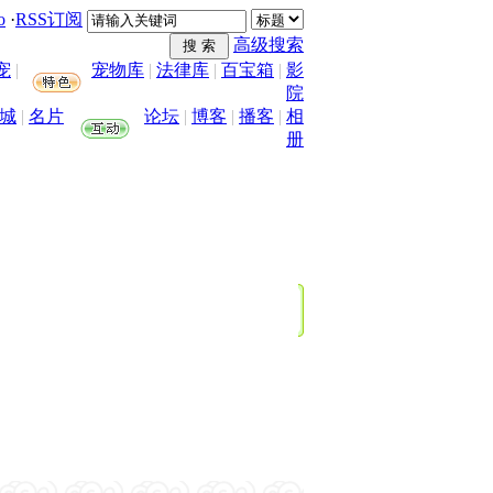
o
·
RSS订阅
高级搜索
宠
|
宠物库
|
法律库
|
百宝箱
|
影
院
城
|
名片
论坛
|
博客
|
播客
|
相
册