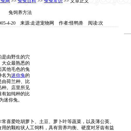
兔兔网
>>
兔兔百科
>>
兔兔常识
>> 文章正文
兔饲养方法
com 日期:2005-4-20 来源:走进宠物网 作者:怪鸭兽 阅读:
次
的是由野生的穴
，大众最熟悉的
面其他毛色的兔
种名为
迷你兔
的
是由荷兰种、比
品种。店里所见
唯有如纯种的比
称为迷你兔。
非常喜爱吃胡萝卜、土豆、萝卜叶等蔬菜，以及薄公英、
食用的颗粒状人工饲料，具有营养均衡、硬度对牙齿有益