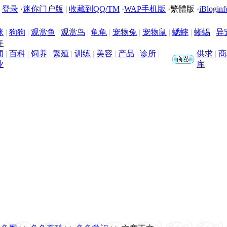
|
登录
·
迷你门户版
|
收藏到QQ/TM
·
WAP手机版
·
繁體版
·
iBloginf
咪
|
狗狗
|
观赏鱼
|
观赏鸟
|
龟龟
|
宠物兔
|
宠物鼠
|
蟋蟀
|
蜥蜴
|
异
卉
闻
|
百科
|
饲养
|
繁殖
|
训练
|
美容
|
产品
|
诊所
|
供求
|
商
业
库