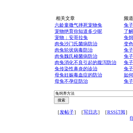
相关文章
频道
六龄童撒气摔死宠物兔
兔
宠物绝育你知道多少呢
了
宠物：安哥拉兔
兔
肉兔沙门氏菌病防治
变
肉兔轮状病毒防治
兔
肉兔魏氏梭菌病防治
兔
肉兔消化不良引起的腹泻防治
兔
兔传染性鼻炎的诊治
兔
母兔妊娠毒血症的防治
如
母兔不孕症防治
兔
［
发帖子
］［
写日志
］［
RSS订阅
］