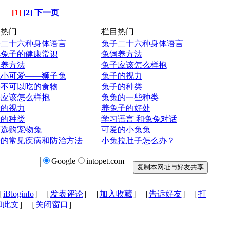
[1]
[2]
下一页
热门
栏目热门
子二十六种身体语言
兔子二十六种身体语言
解兔子的健康常识
兔饲养方法
饲养方法
兔子应该怎么样抱
色小可爱——狮子兔
兔子的视力
子不可以吃的食物
兔子的种类
子应该怎么样抱
兔兔的一些种类
子的视力
养兔子的好处
子的种类
学习语言 和兔兔对话
何选购宠物兔
可爱的小兔兔
子的常见疾病和防治方法
小兔拉肚子怎么办？
Google
intopet.com
［
iBloginfo
］［
发表评论
］［
加入收藏
］［
告诉好友
］［
打
印此文
］［
关闭窗口
］