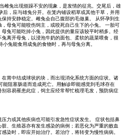
，当雌兔出现烦躁不安的现象，是发情的征兆。交尾后，雄
怀孕后，应与雄兔分开。在笼内铺设稻草或其他干草，并用
兔保持安静稳定。雌兔会自己腹部的毛做巢。 从怀孕到生
触，母兔可能咬伤饲主，或咬死自己生下的小兔。 一胎可
，母兔可能吃掉小兔，因此提供的量应该较平时稍多。经
不兔离开母兔，以浸泡牛奶的面包、柔软的蔬菜喂食，很
待小兔能食用成兔的食物时，再与母兔分离。
，在胃中结成球状的块，而出现消化系统方面的症状。诸
，可能阻塞肠道而造成死亡。用触诊即能感觉到毛球存在
特别容易罹患此症，饲主应经常帮忙梳理毛发，预防病症
境压力或其他疾病也可能引发急性症状发生。 症状包括鼻
心脏、生殖器亦有发生感染的病例；若恶化为严重的败血
官感染时，即应开始治疗。若治疗，将转变为慢性病病。