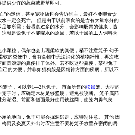
再提供少许的蔬菜或野草即可。
亡"的迷信，甚至宠物店也会告诉饲主，最好不要喂食饮
饮水一定会死亡。 但是由于以前喂食的是含有大量水分的
即足够所需；若喂食过多的水分，会影响肠胃的健康，造
，这就是说兔子不能喝水的原因，若以干燥的工人饲料为
色小颗粒，偶尔也会出现柔软的粪便，稍不注意笼子 句子
些柔软的粪便中，含有食物中无法消化的植物纤维，再次吃
变面圆滚滚的粪便排了体外。若不吃这些粪便，某些兔子
用自己的大便，并非如猫狗般是因精神方面的疾病，所以不
m的笼子，可以养1—2只免子。 市面所售的
松鼠
笼、大型的
作笼子时，应确定木材足够坚硬，避免被咬断。 笼子底部
过分潮湿。前面和侧面最好使用铁丝网，使笼内勇气良
屋的地面，兔子可能会掘洞逃走，应特别注意。 其他 因
，梅雨及炎夏天外出时应注意不要将笼子放置在密闭的房