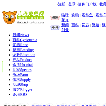
·
注册
|
登录
·
迷你门户版
|
收藏
猫咪
|
狗狗
|
观赏鱼
|
观赏
花卉
新闻
|
百科
|
饲养
|
繁殖
|
训
创业
新闻
News
百科
Cyclopedia
饲养
Raise
繁殖
Breeding
调教
Education
产品
Product
诊所
Hospital
世家
Species
兔场
Farm
供求
Supply
商城
Shop
博客
Blogger
论坛
BBS