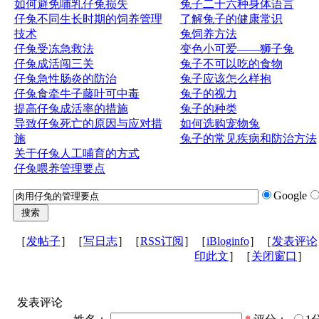
如何避免哺乳仔兔损失
兔子二十六种身体语言
仔兔不同生长时期的饲养管理
了解兔子的健康常识
技术
兔饲养方法
仔兔受冻急救法
变色小可爱——狮子兔
仔兔成活闯三关
兔子不可以吃的食物
仔兔急性肠炎的防治
兔子应该怎么样抱
仔兔食牵牛子藤叶可中毒
兔子的视力
提高仔兔成活率的措施
兔子的种类
导致仔兔死亡的原因与应对措
如何选购宠物兔
施
兔子的常见疾病和防治方法
关于仔兔人工哺育的方式
仔兔喂养管理要点
Google
［
发帖子
］［
写日志
］［
RSS订阅
］［
iBloginfo
］［
发表评论
印此文
］［
关闭窗口
］
发表评论