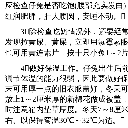
应检查仔兔是否吃饱(腹部充实发白
红润肥胖，肚大腰圆，安睡不动。
3除检查吃奶情况外，还要经常
发现拉黄尿、黄屎，立即用氯霉素
也可用黄连素片，按十只小兔1～2
4做好保温工作。仔兔出生后前
调节体温的能力很弱，因此要做好
末可用厚一点的旧衣服盖好，冬天
放上1～2厘米厚的新棉花做成被盖
时注意箱内垫草厚度。冬天7～8厘
右。以保持窝温30℃～32℃为适。