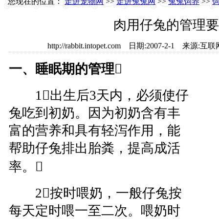
您现在的位置：
走进宠物网
>>
走进兔兔网
>>
兔兔饲养
>>
肉用仔兔的管理要
http://rabbit.intopet.com 日期:2007-2-1 
一、睡眠期的管理

1出生后3天内，必须使仔
兔吃到初奶。因为初奶含有丰
富的营养和具有轻泻作用，能
帮助仔兔排出胎粪，提高成活
率。
2按时喂奶，一般仔兔按
每天定时喂一至二次。喂奶时