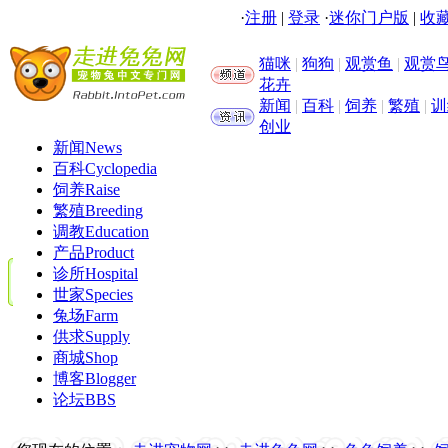
·
注册
|
登录
·
迷你门户版
|
收藏
猫咪
|
狗狗
|
观赏鱼
|
观赏
花卉
新闻
|
百科
|
饲养
|
繁殖
|
训
创业
新闻
News
百科
Cyclopedia
饲养
Raise
繁殖
Breeding
调教
Education
产品
Product
诊所
Hospital
世家
Species
兔场
Farm
供求
Supply
商城
Shop
博客
Blogger
论坛
BBS