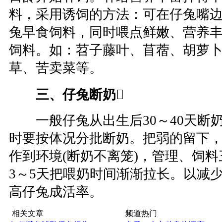
料，采用诱饲的方法：可在仔兔嘴
兔早食饲料，同时喂点鲜嫩、营养
饲料。如：苕子藤叶、苜蓿、胡萝
草、苦卖菜等。
三、仔兔断奶

一般仔兔从出生后30～40天断
时要按体况分批断奶。把弱的留下，
作到环境(断奶不离笼)，管理、饲
3～5天把喂奶时间渐渐拉长。以减
高仔兔成活率。
相关文章
频道热门