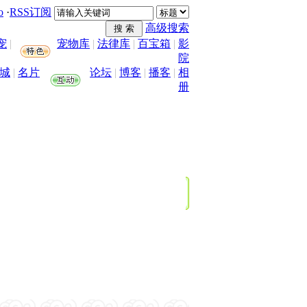
o
·
RSS订阅
高级搜索
宠
|
宠物库
|
法律库
|
百宝箱
|
影
院
城
|
名片
论坛
|
博客
|
播客
|
相
册