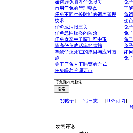
如何避免哺乳仔兔损失
兔
肉用仔兔的管理要点
了
仔兔不同生长时期的饲养管理
兔
技术
变
仔兔成活闯三关
兔
仔兔急性肠炎的防治
兔
仔兔食牵牛子藤叶可中毒
兔
提高仔兔成活率的措施
兔
导致仔兔死亡的原因与应对措
如
施
兔
关于仔兔人工哺育的方式
仔兔喂养管理要点
［
发帖子
］［
写日志
］［
RSS订阅
］
发表评论