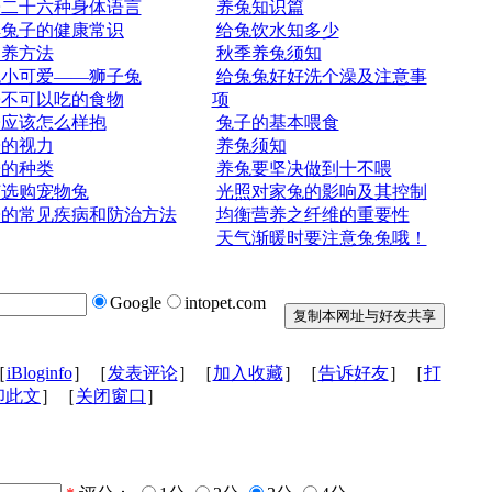
子二十六种身体语言
养兔知识篇
解兔子的健康常识
给兔饮水知多少
饲养方法
秋季养兔须知
色小可爱——狮子兔
给兔兔好好洗个澡及注意事
子不可以吃的食物
项
子应该怎么样抱
兔子的基本喂食
子的视力
养兔须知
子的种类
养兔要坚决做到十不喂
何选购宠物兔
光照对家兔的影响及其控制
子的常见疾病和防治方法
均衡营养之纤维的重要性
天气渐暖时要注意兔兔哦！
Google
intopet.com
［
iBloginfo
］［
发表评论
］［
加入收藏
］［
告诉好友
］［
打
印此文
］［
关闭窗口
］