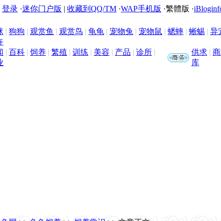
|
登录
·
迷你门户版
|
收藏到QQ/TM
·
WAP手机版
·
繁體版
·
iBloginf
咪
|
狗狗
|
观赏鱼
|
观赏鸟
|
龟龟
|
宠物兔
|
宠物鼠
|
蟋蟀
|
蜥蜴
|
异
卉
闻
|
百科
|
饲养
|
繁殖
|
训练
|
美容
|
产品
|
诊所
|
供求
|
商
业
库