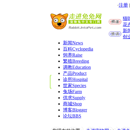
·
注册
猫
花
新
创
新闻
News
百科
Cyclopedia
饲养
Raise
繁殖
Breeding
调教
Education
产品
Product
诊所
Hospital
世家
Species
兔场
Farm
供求
Supply
商城
Shop
博客
Blogger
论坛
BBS