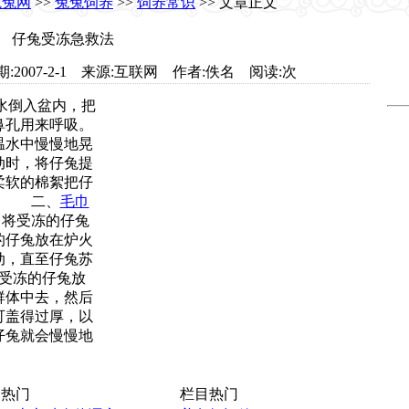
兔兔网
>>
兔兔饲养
>>
饲养常识
>> 文章正文
仔兔受冻急救法
t.com 日期:2007-2-1 来源:互联网 作者:佚名 阅读:
次
水倒入盆内，把
鼻孔用来呼吸。
温水中慢慢地晃
动时，将仔兔提
柔软的棉絮把仔
。 二、
毛巾
将受冻的仔兔
的仔兔放在炉火
动，直至仔兔苏
受冻的仔兔放
群体中去，然后
可盖得过厚，以
仔兔就会慢慢地
热门
栏目热门