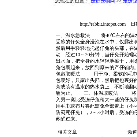
您现在的位置：
走进宠物网
>>
走进
http://rabbit.intope
一、温水急救法 将40℃左右的温
受冻的仔兔全身浸泡在水中，仅露出
然后用手轻轻地托起仔兔的头部，在
动，经过10～20分钟，当仔兔开始蠕
出水面，把全身的水轻轻地擦干，用
兔包裹起来，放回到原来的产仔箱内
包裹取暖法 用干净、柔软的毛巾
包裹好，只露出头部，然后把包裹好
旁或装有温水的热水袋上，不断地翻
醒为止。 三、体温取暖法 将
入另一窝比受冻仔兔稍大一些的仔兔
用毛巾或布片将此窝兔全部盖上（不
防闷死仔兔），2～3小时后，受冻的
苏醒过来。
相关文章
频道