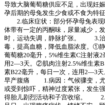
导致大脑葡萄糖供应不足，出现妊
孕后期的母兔发生少食或不食为特
2.临床症状：部分怀孕母兔表现
体带有一定的丙酮味，尿量减少，
时，运动失调，静脉扩张。 3.
毒，提高血糖，降低血脂浓度。①静脉
葡萄糖20毫升，5%维生素C注射液
用2—3天。②肌肉注射2.5%维生素B
素B22毫升，每日一次，连用2—
早产腹痛 1.病因：气候骤变，
或受到惊吓，精神过度紧张，发生
得胎儿剧烈活动和子宫收缩。 2