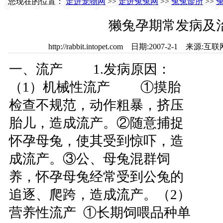
您现在的位置：
走进宠物网
>>
走进兔兔网
>>
兔兔诊所
>>
獭兔孕期常发病及
http://rabbit.intopet.com 日期:2007-2-1 
一、流产 1.发病原因：
（1）机械性流产 ①摸胎
检查不规范，动作粗暴，挤压
胎儿，造成流产。②随意捕捉
怀孕母兔，使其受到惊吓，造
成流产。③公、母兔混群饲
养，怀孕母兔经常受到公兔的
追逐、爬跨，造成流产。（2）
营养性流产 ①长期饲喂品种单