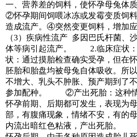
一、营养差的饲料，使怀孕母兔体
②怀孕期间饲喂冰冻或发霉变质饲
造成流产。④突然变更饲料，增加
（3）疾病性流产 多因巴氏杆菌、
体等病引起流产。 2.临床症状
状：通过摸胎检查确实受孕，但在
胚胎和胎盘均被母兔自体吸收。所
不增大、乳头不肿胀、预产期到了
参加配种。 ②产出死胎：这种情
怀孕前期、后期都可发生，表现为
部，有腹痛现象，情绪不安，有的
内流出暗红色粘液，产出死胎。 
怀孕后期，由于各种原因造成胎儿