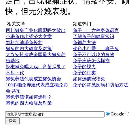
足日，出现腹痛症状、情绪不安、
快，但无分娩表现。
相关文章
频道热门
四川獭兔产业化联盟呼之欲出
兔子二十六种身体语言
小獭兔作出经济大文章
了解兔子的健康常识
饲料加油獭兔长壮
兔饲养方法
獭兔的四大顽症及对策
变色小可爱——狮子兔
大兴安岭建成全国最大獭兔养
兔子不可以吃的食物
殖基地
兔子应该怎么样抱
辣椒獭兔唱大戏 育苗瓜果了
兔子的视力
不起：代
兔子的种类
獭兔养殖代表成立獭兔协会
如何选购宠物兔
100多獭兔养殖代表成立獭兔协
兔子的常见疾病和防治方法
会 共拓
獭兔养殖该如何选种？
獭兔的四大顽症及对策
Google