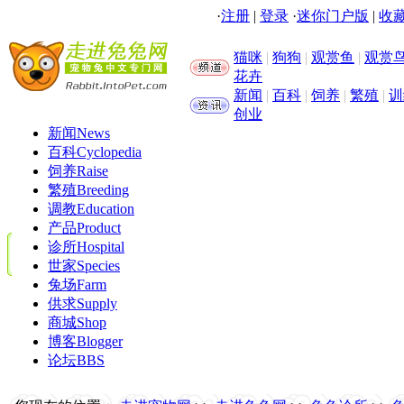
·
注册
|
登录
·
迷你门户版
|
收藏
猫咪
|
狗狗
|
观赏鱼
|
观赏
花卉
新闻
|
百科
|
饲养
|
繁殖
|
训
创业
新闻
News
百科
Cyclopedia
饲养
Raise
繁殖
Breeding
调教
Education
产品
Product
诊所
Hospital
世家
Species
兔场
Farm
供求
Supply
商城
Shop
博客
Blogger
论坛
BBS