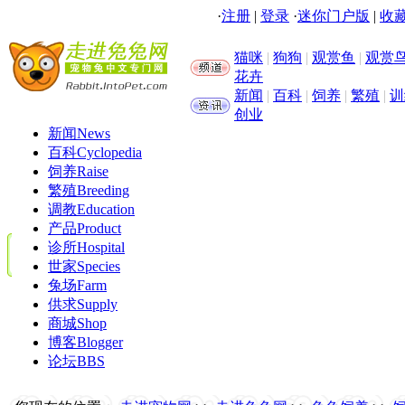
·
注册
|
登录
·
迷你门户版
|
收藏
猫咪
|
狗狗
|
观赏鱼
|
观赏
花卉
新闻
|
百科
|
饲养
|
繁殖
|
训
创业
新闻
News
百科
Cyclopedia
饲养
Raise
繁殖
Breeding
调教
Education
产品
Product
诊所
Hospital
世家
Species
兔场
Farm
供求
Supply
商城
Shop
博客
Blogger
论坛
BBS