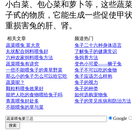
小白菜、包心菜和萝卜等，这些蔬
子甙的物质，它能生成一些促使甲
重损害兔的肝、肾。
相关文章
频道热门
蔬菜喂兔 莫大意
兔子二十六种身体语言
丸状配合饲料喂兔好
了解兔子的健康常识
六种农家饲料喂兔方法
兔饲养方法
蔬菜喂兔有讲究
变色小可爱——狮子兔
一些不能喂兔子的青草野菜
兔子不可以吃的食物
那么小的兔子怎么可以给它吃
兔子应该怎么样抱
蔬菜呢？
兔子的视力
颗粒料喂兔效果好
兔子的种类
能把人吃的食物喂给兔子吗
如何选购宠物兔
青蒿喂兔好处多
兔子的常见疾病和防治方法
不能喂兔的草与菜
Google