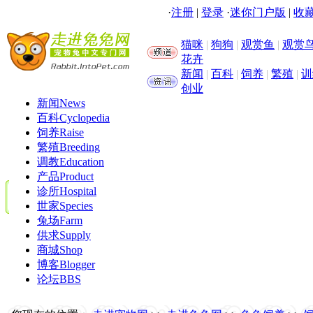
·
注册
|
登录
·
迷你门户版
|
收藏
猫咪
|
狗狗
|
观赏鱼
|
观赏
花卉
新闻
|
百科
|
饲养
|
繁殖
|
训
创业
新闻
News
百科
Cyclopedia
饲养
Raise
繁殖
Breeding
调教
Education
产品
Product
诊所
Hospital
世家
Species
兔场
Farm
供求
Supply
商城
Shop
博客
Blogger
论坛
BBS