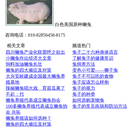
白色美国原种獭兔
咨询电话：010-82856458-8175
相关文章
频道热门
四川獭兔产业化联盟呼之欲出
兔子二十六种身体语言
小獭兔作出经济大文章
了解兔子的健康常识
饲料加油獭兔长壮
兔饲养方法
獭兔的四大顽症及对策
变色小可爱——狮子兔
大兴安岭建成全国最大獭兔养
兔子不可以吃的食物
殖基地
兔子应该怎么样抱
辣椒獭兔唱大戏 育苗瓜果了
兔子的视力
不起：代
兔子的种类
獭兔养殖代表成立獭兔协会
如何选购宠物兔
100多獭兔养殖代表成立獭兔协
兔子的常见疾病和防治方法
会 共拓
獭兔养殖该如何选种？
獭兔的四大顽症及对策