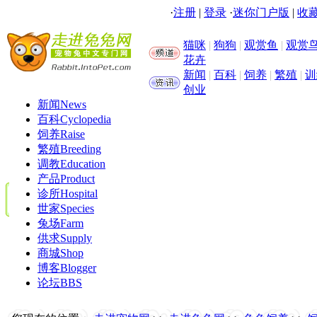
·
注册
|
登录
·
迷你门户版
|
收藏
猫咪
|
狗狗
|
观赏鱼
|
观赏
花卉
新闻
|
百科
|
饲养
|
繁殖
|
训
创业
新闻
News
百科
Cyclopedia
饲养
Raise
繁殖
Breeding
调教
Education
产品
Product
诊所
Hospital
世家
Species
兔场
Farm
供求
Supply
商城
Shop
博客
Blogger
论坛
BBS