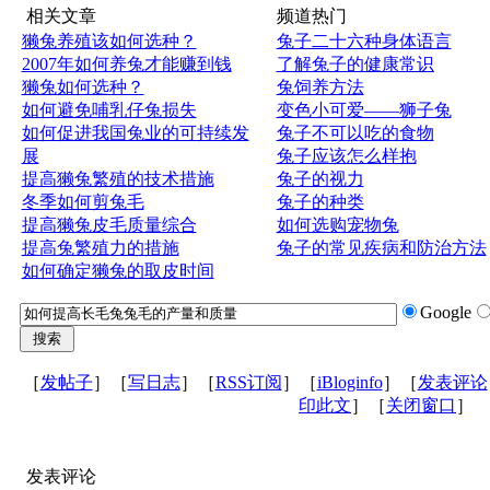
相关文章
频道热门
獭兔养殖该如何选种？
兔子二十六种身体语言
2007年如何养兔才能赚到钱
了解兔子的健康常识
獭兔如何选种？
兔饲养方法
如何避免哺乳仔兔损失
变色小可爱——狮子兔
如何促进我国兔业的可持续发
兔子不可以吃的食物
展
兔子应该怎么样抱
提高獭兔繁殖的技术措施
兔子的视力
冬季如何剪兔毛
兔子的种类
提高獭兔皮毛质量综合
如何选购宠物兔
提高兔繁殖力的措施
兔子的常见疾病和防治方法
如何确定獭兔的取皮时间
Google
［
发帖子
］［
写日志
］［
RSS订阅
］［
iBloginfo
］［
发表评论
印此文
］［
关闭窗口
］
发表评论