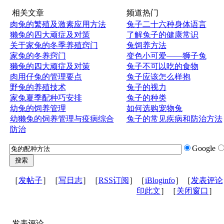
相关文章
频道热门
肉兔的繁殖及激素应用方法
兔子二十六种身体语言
獭兔的四大顽症及对策
了解兔子的健康常识
关于家兔的冬季养殖窍门
兔饲养方法
家兔的冬养窍门
变色小可爱——狮子兔
獭兔的四大顽症及对策
兔子不可以吃的食物
肉用仔兔的管理要点
兔子应该怎么样抱
野兔的养殖技术
兔子的视力
家兔夏季配种巧安排
兔子的种类
幼兔的饲养管理
如何选购宠物兔
幼獭兔的饲养管理与疫病综合
兔子的常见疾病和防治方法
防治
Google
［
发帖子
］［
写日志
］［
RSS订阅
］［
iBloginfo
］［
发表评论
印此文
］［
关闭窗口
］
发表评论