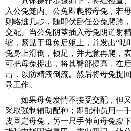
具体操作步骤如下：将经检查、
入公兔笼内。公兔即爬胯母兔，若
则略逃几步，随即伏卧任公兔爬胯
交配。当公兔阴茎插入母兔阴道射
缩，紧贴于母兔后躯上，并发出“咕
兔身上滑倒，顿足，并无意再爬，
可把母兔捉出，将其臀部提高，在
击，以防精液倒流。然后将母兔捉
录工作。
如果母兔发情不接受交配，但又
采取强制辅助配种；即配种员用一
皮固定母兔，另一只手伸向母兔腹