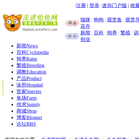
·
注册
|
登录
·
迷你门户版
|
收藏
猫咪
|
狗狗
|
观赏鱼
|
观赏
花卉
新闻
|
百科
|
饲养
|
繁殖
|
训
创业
新闻
News
百科
Cyclopedia
饲养
Raise
繁殖
Breeding
调教
Education
产品
Product
诊所
Hospital
世家
Species
兔场
Farm
供求
Supply
商城
Shop
博客
Blogger
论坛
BBS