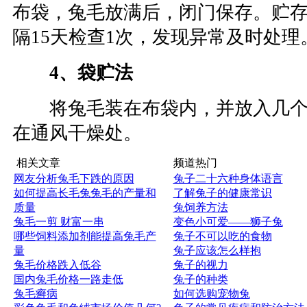
布袋，兔毛放满后，闭门保存。贮
隔15天检查1次，发现异常及时处理
4、袋贮法
将兔毛装在布袋内，并放入几个
在通风干燥处。
相关文章
频道热门
网友分析兔毛下跌的原因
兔子二十六种身体语言
如何提高长毛兔兔毛的产量和
了解兔子的健康常识
质量
兔饲养方法
兔毛一剪 财富一串
变色小可爱——狮子兔
哪些饲料添加剂能提高兔毛产
兔子不可以吃的食物
量
兔子应该怎么样抱
兔毛价格跌入低谷
兔子的视力
国内兔毛价格一路走低
兔子的种类
兔毛癣病
如何选购宠物兔