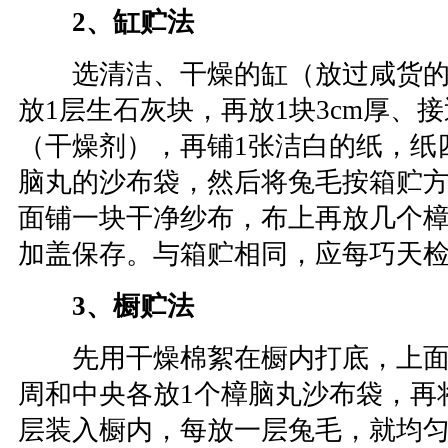
2、缸贮法
选清洁、干燥的缸（放过咸货的
放1层生石灰块，再放1块3cm厚、
（干燥剂），再铺1张洁白的纸，纸
脑丸的沙布袋，然后将兔毛按箱贮
面铺一块干净纱布，布上再放几个
加盖保存。与箱贮相同，应每巧天检
3、橱贮法
先用干燥棉絮在橱内打底，上面
周和中央各放1个樟脑丸沙布袋，再
层装入橱内，每放一层兔毛，就均