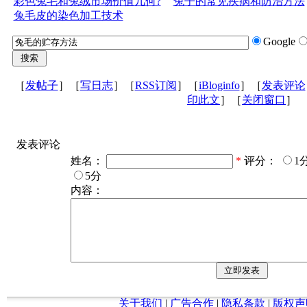
彩色兔毛和兔绒市场价值几何?
兔子的常见疾病和防治方法
兔毛皮的染色加工技术
Google
［
发帖子
］［
写日志
］［
RSS订阅
］［
iBloginfo
］［
发表评论
印此文
］［
关闭窗口
］
发表评论
姓名：
*
评分：
1
5分
内容：
关于我们
|
广告合作
|
隐私条款
|
版权声