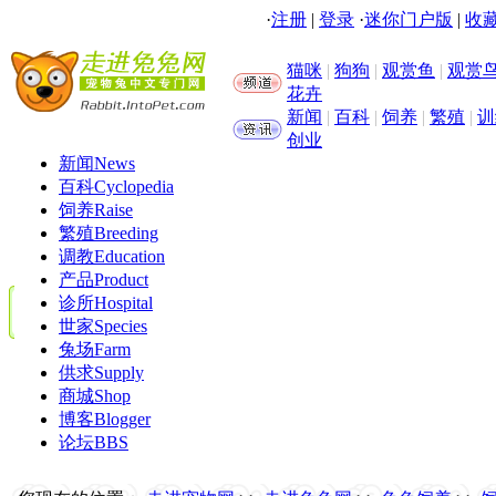
·
注册
|
登录
·
迷你门户版
|
收藏
猫咪
|
狗狗
|
观赏鱼
|
观赏
花卉
新闻
|
百科
|
饲养
|
繁殖
|
训
创业
新闻
News
百科
Cyclopedia
饲养
Raise
繁殖
Breeding
调教
Education
产品
Product
诊所
Hospital
世家
Species
兔场
Farm
供求
Supply
商城
Shop
博客
Blogger
论坛
BBS