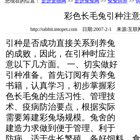
您现在的位置：
走进宠物网
>>
走进兔兔网
>>
兔兔饲养
>>
彩色长毛兔引种注意
http://rabbit.intopet.com 日期:2007-2-1 
引种是否成功直接关系到养兔
的成败，因此，在引种时应注
意以下几方面。 一、切实做好
引种准备。首先订阅有关养兔
书籍，认真学习，初步掌握彩
色长毛兔的生活习性、管理技
术、疫病防治要点，根据实际
需要筹建彩兔场规模。兔舍的
建造力求做到便于管理、利于
防病、适于生长繁殖，备好饲料、