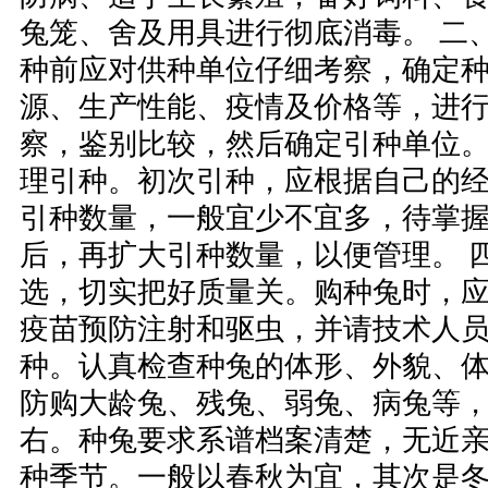
兔笼、舍及用具进行彻底消毒。 二
种前应对供种单位仔细考察，确定
源、生产性能、疫情及价格等，进
察，鉴别比较，然后确定引种单位。
理引种。初次引种，应根据自己的
引种数量，一般宜少不宜多，待掌
后，再扩大引种数量，以便管理。 
选，切实把好质量关。购种兔时，
疫苗预防注射和驱虫，并请技术人
种。认真检查种兔的体形、外貌、
防购大龄兔、残兔、弱兔、病兔等，
右。种兔要求系谱档案清楚，无近亲
种季节。一般以春秋为宜，其次是