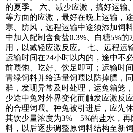
的夏季。 六、减少应激，搞好运输
等方面的应激，最好在晚上运输，
寒、防风，远程运输中途须添加饲
中加入配制含食盐0.3%、白糖5%
用，以减轻应激反应。 七、远程运
运输时间在24小时以内的，途中不
前喂饱、吃好、饮足即可；运输时间
青绿饲料并给适量饲喂以防掉膘，
群，发现异常及时处理，运兔箱笼
少途中兔对外界变化而触发应激反应
的合理饲喂。种兔被引进后，应先休息
其饮少量浓度为3%—5%的盐水，再
料，以后逐步调整原饲料结构至新