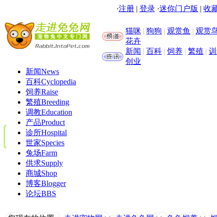
·
注册
|
登录
·
迷你门户版
|
收藏
猫咪
|
狗狗
|
观赏鱼
|
观赏
花卉
新闻
|
百科
|
饲养
|
繁殖
|
训
创业
新闻
News
百科
Cyclopedia
饲养
Raise
繁殖
Breeding
调教
Education
产品
Product
诊所
Hospital
世家
Species
兔场
Farm
供求
Supply
商城
Shop
博客
Blogger
论坛
BBS