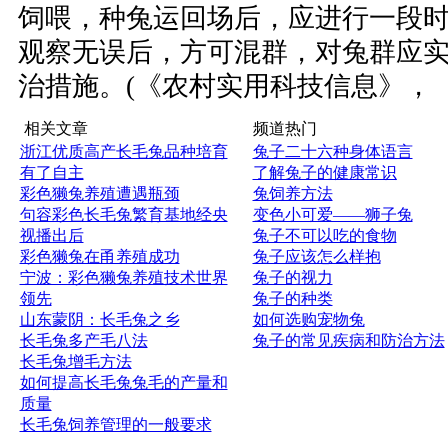
饲喂，种兔运回场后，应进行一段
观察无误后，方可混群，对兔群应
治措施。(《农村实用科技信息》，
相关文章
频道热门
浙江优质高产长毛兔品种培育
兔子二十六种身体语言
有了自主
了解兔子的健康常识
彩色獭兔养殖遭遇瓶颈
兔饲养方法
句容彩色长毛兔繁育基地经央
变色小可爱——狮子兔
视播出后
兔子不可以吃的食物
彩色獭兔在甬养殖成功
兔子应该怎么样抱
宁波：彩色獭兔养殖技术世界
兔子的视力
领先
兔子的种类
山东蒙阴：长毛兔之乡
如何选购宠物兔
长毛兔多产毛八法
兔子的常见疾病和防治方法
长毛兔增毛方法
如何提高长毛兔兔毛的产量和
质量
长毛兔饲养管理的一般要求