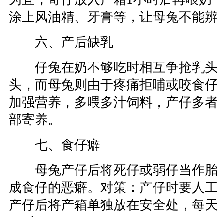
涂上风油精、牙膏等，让母兔不能
六、产后缺乳
仔兔在奶不够吃时相互争抢乳头
头，而母兔则由于疼痛拒哺或咬食
加强营养，多喂多汁饲料，产仔多
部寄养。
七、食仔癖
母兔产仔后将死仔或弱仔当作胎
成食仔的恶癖。对策：产仔时要人
产仔后将产箱单独放在安全处，每