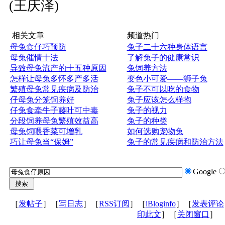
(王庆泽)
相关文章
频道热门
母兔食仔巧预防
兔子二十六种身体语言
母兔催情十法
了解兔子的健康常识
导致母兔流产的十五种原因
兔饲养方法
怎样让母兔多怀多产多活
变色小可爱——狮子兔
繁殖母兔常见疾病及防治
兔子不可以吃的食物
仔母兔分笼饲养好
兔子应该怎么样抱
仔兔食牵牛子藤叶可中毒
兔子的视力
分段饲养母兔繁殖效益高
兔子的种类
母兔饲喂香菜可增乳
如何选购宠物兔
巧让母兔当“保姆”
兔子的常见疾病和防治方法
Google
［
发帖子
］［
写日志
］［
RSS订阅
］［
iBloginfo
］［
发表评论
印此文
］［
关闭窗口
］