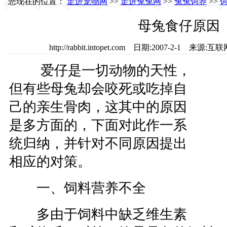
您现在的位置：
走进宠物网
>>
走进兔兔网
>>
兔兔饲养
>>
母兔食仔原因
http://rabbit.intopet.com 日期:2007-2-1 
爱仔是一切动物的天性，
但有些母兔却会咬死或吃掉自
己的亲生骨肉，这其中的原因
是多方面的，下面对此作一系
统归纳，并针对不同原因提出
相应的对策。
一、饲料营养不全
多由于饲料中缺乏维生素