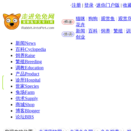
·
注册
|
登录
·
迷你门户版
|
收藏
猫咪
|
狗狗
|
观赏鱼
|
观赏
花卉
新闻
|
百科
|
饲养
|
繁殖
|
训
创业
新闻
News
百科
Cyclopedia
饲养
Raise
繁殖
Breeding
调教
Education
产品
Product
诊所
Hospital
世家
Species
兔场
Farm
供求
Supply
商城
Shop
博客
Blogger
论坛
BBS