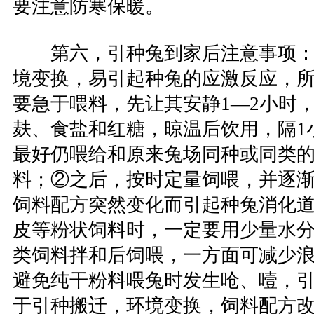
要注意防寒保暖。
第六，引种兔到家后注意事项：
境变换，易引起种兔的应激反应，
要急于喂料，先让其安静1—2小时
麸、食盐和红糖，晾温后饮用，隔1
最好仍喂给和原来兔场同种或同类
料；②之后，按时定量饲喂，并逐
饲料配方突然变化而引起种兔消化
皮等粉状饲料时，一定要用少量水
类饲料拌和后饲喂，一方面可减少
避免纯干粉料喂兔时发生呛、噎，
于引种搬迁，环境变换，饲料配方