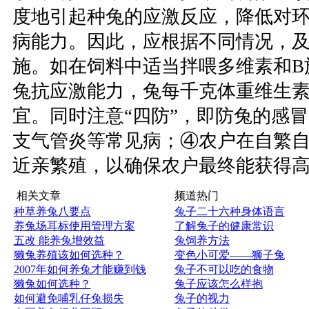
度地引起种兔的应激反应，降低对
病能力。因此，应根据不同情况，
施。如在饲料中适当拌喂多维素和B
兔抗应激能力，兔每千克体重维生素
宜。同时注意“四防”，即防兔的感
支气管炎等常见病；④农户在自繁
近亲繁殖，以确保农户最终能获得
相关文章
频道热门
种草养兔八要点
兔子二十六种身体语言
养兔场耳标使用管理方案
了解兔子的健康常识
五改 能养兔增效益
兔饲养方法
獭兔养殖该如何选种？
变色小可爱——狮子兔
2007年如何养兔才能赚到钱
兔子不可以吃的食物
獭兔如何选种？
兔子应该怎么样抱
如何避免哺乳仔兔损失
兔子的视力