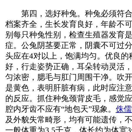
第四，选好种兔。种兔必须符合
档案齐全，生长发育良好，年龄不
别每只种兔性别，检查生殖器发育
症。公兔阴茎要正常，阴囊不可过
头应在4对以上，饱满均匀。优良的
好，行走姿势正确，耳朵转动灵活
匀浓密，腮毛与肛门周围干净。吹
是黄色，表明肝脏有病，此时应注
的反应。抓住种兔颈背皮毛，感觉
腔内牙齿不应有“地包天”现象。
侏儒
及外貌失常畸形，均有可能遗传，
一般体重为3.5千克，体长约为体宽