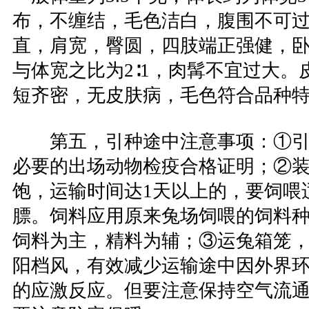
布，不缠结，毛色洁白，腹围不可
直，肩宽，臀圆，四肢端正强健，
与体宽之比为2∶1，肉髯不宜过大。
短齐密，无皮肤病，毛色符合品种
第五，引种途中注意事项：①引
必要的出场动物检疫合格证明；②
饱，运输时间达1天以上的，要饲喂
膘。饲料应用原来兔场饲喂的饲料
饲料为主，精料为辅；③运兔箱笼
阳档风，有效减少运输途中因外界
的应激反应。但要注意保持空气流