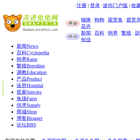
·
注册
|
登录
·
迷你门户版
|
收藏
猫咪
|
狗狗
|
观赏鱼
|
观赏
花卉
新闻
|
百科
|
饲养
|
繁殖
|
训
创业
新闻
News
百科
Cyclopedia
饲养
Raise
繁殖
Breeding
调教
Education
产品
Product
诊所
Hospital
世家
Species
兔场
Farm
供求
Supply
商城
Shop
博客
Blogger
论坛
BBS