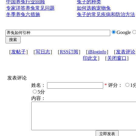
中国养兔行业回顾
兔子的种类
专家详答养兔常见问题
如何选购宠物兔
冬季养兔六措施
兔子的常见疾病和防治方法
Google
［
发帖子
］［
写日志
］［
RSS订阅
］［
iBloginfo
］［
发表评论
印此文
］［
关闭窗口
］
发表评论
姓名：
*
评分：
1
5分
内容：