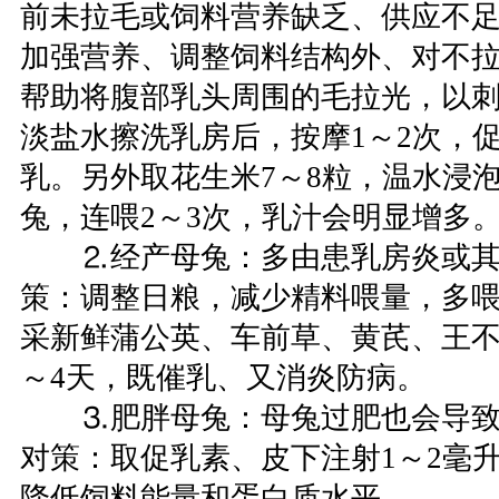
前未拉毛或饲料营养缺乏、供应不
加强营养、调整饲料结构外、对不
帮助将腹部乳头周围的毛拉光，以
淡盐水擦洗乳房后，按摩1～2次，
乳。另外取花生米7～8粒，温水浸泡
兔，连喂2～3次，乳汁会明显增多
⒉经产母兔：多由患乳房炎或其
策：调整日粮，减少精料喂量，多
采新鲜蒲公英、车前草、黄芪、王不
～4天，既催乳、又消炎防病。
⒊肥胖母兔：母兔过肥也会导致
对策：取促乳素、皮下注射1～2毫
降低饲料能量和蛋白质水平。