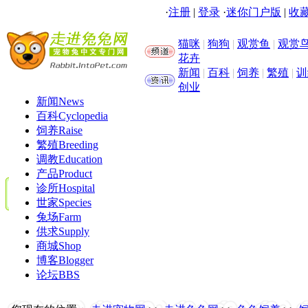
·
注册
|
登录
·
迷你门户版
|
收藏
猫咪
|
狗狗
|
观赏鱼
|
观赏
花卉
新闻
|
百科
|
饲养
|
繁殖
|
训
创业
新闻
News
百科
Cyclopedia
饲养
Raise
繁殖
Breeding
调教
Education
产品
Product
诊所
Hospital
世家
Species
兔场
Farm
供求
Supply
商城
Shop
博客
Blogger
论坛
BBS