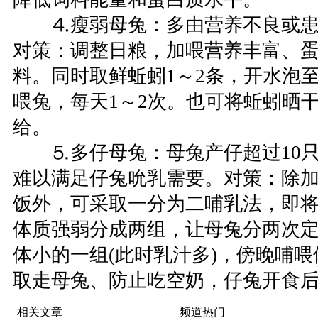
⒋瘦弱母兔：多由营养不良或患
对策：调整日粮，加喂营养丰富、
料。同时取鲜蚯蚓1～2条，开水泡
喂兔，每天1～2次。也可将蚯蚓晒
给。
⒌多仔母兔：母兔产仔超过10只
难以满足仔兔吮乳需要。对策：除
饭外，可采取一分为二哺乳法，即
体质强弱分成两组，让母兔分两次
体小的一组(此时乳汁多)，傍晚哺
取走母兔、防止吃空奶，仔兔开食
相关文章
频道热门