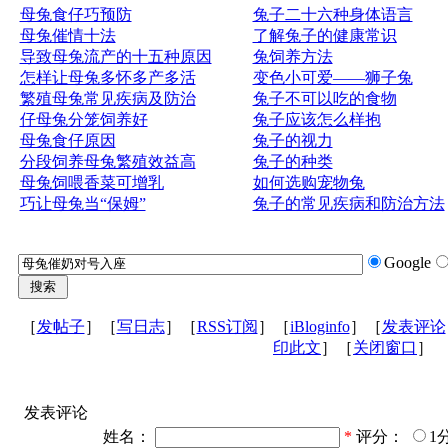
母兔食仔巧预防
兔子二十六种身体语言
母兔催情十法
了解兔子的健康常识
导致母兔流产的十五种原因
兔饲养方法
怎样让母兔多怀多产多活
变色小可爱——狮子兔
繁殖母兔常见疾病及防治
兔子不可以吃的食物
仔母兔分笼饲养好
兔子应该怎么样抱
母兔食仔原因
兔子的视力
分段饲养母兔繁殖效益高
兔子的种类
母兔饲喂香菜可增乳
如何选购宠物兔
巧让母兔当“保姆”
兔子的常见疾病和防治方法
Google
［
发帖子
］［
写日志
］［
RSS订阅
］［
iBloginfo
］［
发表评论
印此文
］［
关闭窗口
］
发表评论
姓名：
*
评分：
1