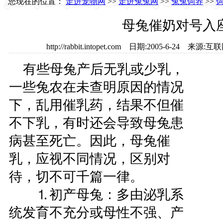
您现在的位置：
走进宠物网
>>
走进兔兔网
>>
兔兔饲养
>>
母兔催奶对号入
http://rabbit.intopet.com 日期:2005-6-24
有些母兔产后无乳或少乳，
一些兔农在未查明原因的情况
下，乱用催乳药，结果不但催
不下乳，有时还会导致母兔患
病甚至死亡。因此，母兔催
乳，应视不同情况，区别对
待，切不可千篇一律。
⒈初产母兔：多由泌乳系
统发育不充分或母性不强、产