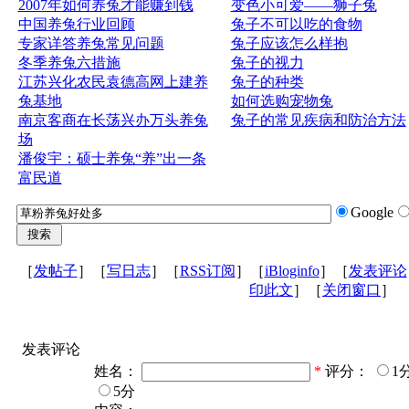
2007年如何养兔才能赚到钱
变色小可爱——狮子兔
中国养兔行业回顾
兔子不可以吃的食物
专家详答养兔常见问题
兔子应该怎么样抱
冬季养兔六措施
兔子的视力
江苏兴化农民袁德高网上建养
兔子的种类
兔基地
如何选购宠物兔
南京客商在长荡兴办万头养兔
兔子的常见疾病和防治方法
场
潘俊宇：硕士养兔“养”出一条
富民道
Google
［
发帖子
］［
写日志
］［
RSS订阅
］［
iBloginfo
］［
发表评论
印此文
］［
关闭窗口
］
发表评论
姓名：
*
评分：
1
5分