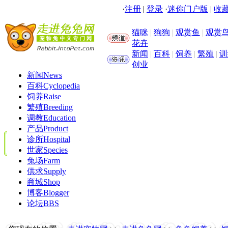
·
注册
|
登录
·
迷你门户版
|
收藏
猫咪
|
狗狗
|
观赏鱼
|
观赏
花卉
新闻
|
百科
|
饲养
|
繁殖
|
训
创业
新闻
News
百科
Cyclopedia
饲养
Raise
繁殖
Breeding
调教
Education
产品
Product
诊所
Hospital
世家
Species
兔场
Farm
供求
Supply
商城
Shop
博客
Blogger
论坛
BBS