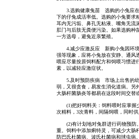
3.选购健康兔苗 选购的小兔应在3
下的仔兔成活率低。选购的小兔要求
耳内无污垢、鼻孔无粘液、嘴角无流
肛门与后肢无粪便污染。如果选购种
一方选母，避兔近亲繁殖。
4.减少应激反应 新购小兔因环境
强等现象，应将小兔放在安静、通风
喂应尽量按原饲料配方和饲喂习惯进行
素，以减轻应激症状。
5.及时预防疾病 市场上出售的幼
弱，又很贪食，易发生消化道病。另
大肠杆菌肠炎等都易在这段时间交替
(1)把好饲料关：饲料喂时应掌握
次精料，3次青料，间隔饲喂，同时供
(2)有计划地对兔群进行药物预防
重。饲料中添加痢特灵，可减少大肠
防巴氏杜菌病、波氏杜菌病和球虫病