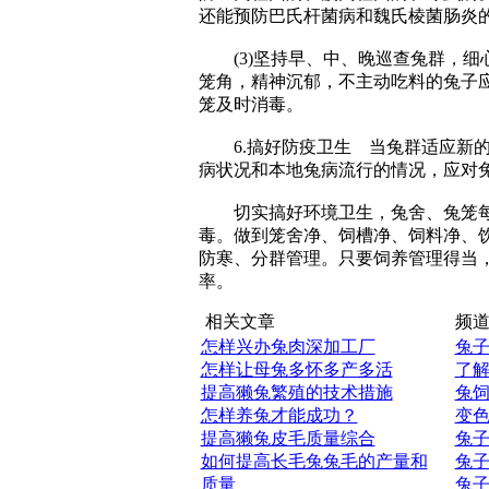
还能预防巴氏杆菌病和魏氏棱菌肠炎
(3)坚持早、中、晚巡查兔群，细
笼角，精神沉郁，不主动吃料的兔子
笼及时消毒。
6.搞好防疫卫生 当兔群适应新的
病状况和本地兔病流行的情况，应对
切实搞好环境卫生，兔舍、兔笼每
毒。做到笼舍净、饲槽净、饲料净、
防寒、分群管理。只要饲养管理得当，
率。
相关文章
频道
怎样兴办兔肉深加工厂
兔
怎样让母兔多怀多产多活
了
提高獭兔繁殖的技术措施
兔
怎样养兔才能成功？
变
提高獭兔皮毛质量综合
兔
如何提高长毛兔兔毛的产量和
兔
质量
兔