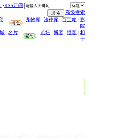
o
·
RSS订阅
高级搜索
宠
|
宠物库
|
法律库
|
百宝箱
|
影
院
城
|
名片
论坛
|
博客
|
播客
|
相
册