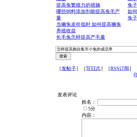
提高兔繁殖力的措施
兔
哪些饲料添加剂能提高兔毛产
如
量
兔
当獭兔皮价低时 如何提高獭兔
养殖收益
长毛兔怎样提高产毛量
［
发帖子
］［
写日志
］［
RSS订阅
］
发表评论
姓名：
5分
内容：