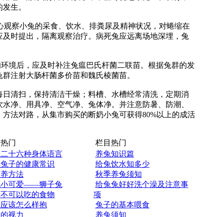
的发生。
心观察小兔的采食、饮水、排粪尿及精神状况，对蜷缩在
应及时提出，隔离观察治疗。病死兔应远离场地深埋，兔
环境后，应及时补注兔瘟巴氏杆菌二联苗。根据兔群的发
兔群注射大肠杆菌多价苗和魏氏棱菌苗。
日清扫，保持清洁干燥；料槽、水槽经常清洗，定期消
饮水净、用具净、空气净、兔体净。并注意防暑、防潮、
方法对路，从集市购买的断奶小兔可获得80%以上的成活
热门
栏目热门
子二十六种身体语言
养兔知识篇
解兔子的健康常识
给兔饮水知多少
饲养方法
秋季养兔须知
色小可爱——狮子兔
给兔兔好好洗个澡及注意事
子不可以吃的食物
项
子应该怎么样抱
兔子的基本喂食
子的视力
养兔须知