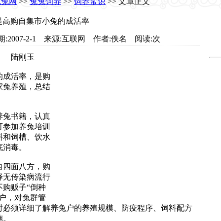
兔兔网
>>
兔兔饲养
>>
饲养常识
>> 文章正文
提高购自集市小兔的成活率
t.com 日期:2007-2-1 来源:互联网 作者:佚名 阅读:
次
场 陆刚玉
成活率，是购
家兔养殖，总结
养兔书籍，认真
可参加养兔培训
料和饲槽、饮水
底消毒。
自四面八方，购
择无传染病流行
购贩子“倒种
户，对兔群管
时必须详细了解养兔户的养殖规模、防疫程序、饲料配方
施。