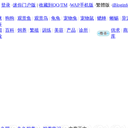
|
登录
·
迷你门户版
|
收藏到QQ/TM
·
WAP手机版
·
繁體版
·
iBloginf
咪
|
狗狗
|
观赏鱼
|
观赏鸟
|
龟龟
|
宠物兔
|
宠物鼠
|
蟋蟀
|
蜥蜴
|
异
卉
闻
|
百科
|
饲养
|
繁殖
|
训练
|
美容
|
产品
|
诊所
|
供求
|
商
业
库