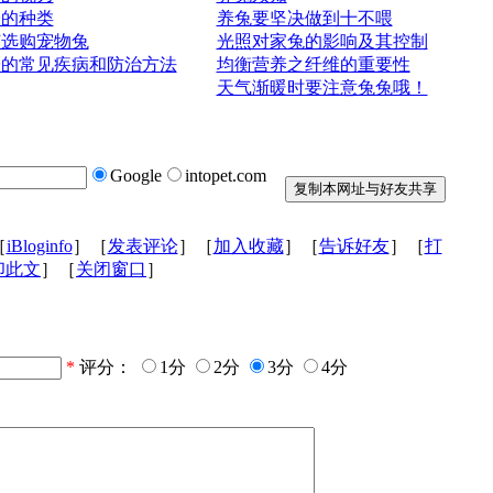
子的种类
养兔要坚决做到十不喂
何选购宠物兔
光照对家兔的影响及其控制
子的常见疾病和防治方法
均衡营养之纤维的重要性
天气渐暖时要注意兔兔哦！
Google
intopet.com
［
iBloginfo
］［
发表评论
］［
加入收藏
］［
告诉好友
］［
打
印此文
］［
关闭窗口
］
*
评分：
1分
2分
3分
4分