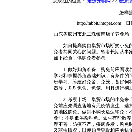
您现在的位置：
走进宠物网
>>
走进
怎样
http://rabbit.intope
山东省胶州市北工珠镇南店子养兔
如何提高购自集贸市场断奶小兔的
兔者共同关心的问题。笔者长期从事
如下经验，供购兔者参考。
1. 做好购兔准备 购兔前应阅读
学习和掌握养兔基础知识，有条件的
班学习。筹建好兔舍、兔笼，备好饲
器等，并对兔舍、兔笼、用具进行彻
2. 考察市场 集贸市场的小兔来
兔前应先调查售地有无疫情发生，选
的地区购兔。做到不购长途运输兔；不
兔”；不购低劣杂种兔。农村有些散养
理不善，防疫不严，疾病多发，购兔
及驱虫情况，以便购后采取相应的措