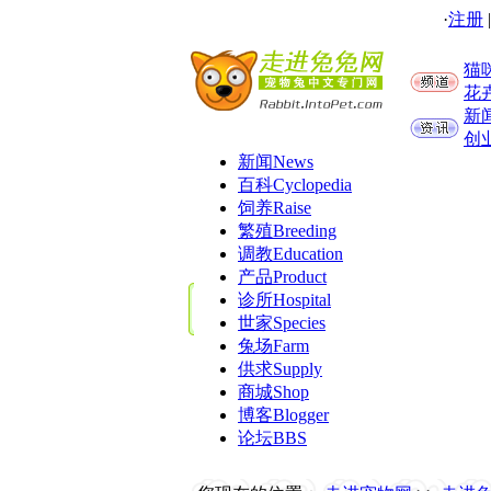
·
注册
猫
花
新
创
新闻
News
百科
Cyclopedia
饲养
Raise
繁殖
Breeding
调教
Education
产品
Product
诊所
Hospital
世家
Species
兔场
Farm
供求
Supply
商城
Shop
博客
Blogger
论坛
BBS