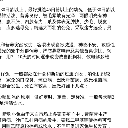
0日龄以上，最好挑选45日龄以上的幼兔，低于30日龄以
精神活泼、营养良好、被毛紧坡有光泽、两眼明亮有神、
涎、腹不胀、四肢有力，爪及体表无肿快、少毛、脱皮，
苗，应多选母兔，精选大而壮的公兔。采取这方选公，另
和营养突然改变，容易出现食欲减退、神态不安、敏感性
透光的笼中分群饲养，严防异常响声及其他畜禽惊忧。饲
，用7－10天的时间逐步改变成自配饲料。饮电解多维
仔兔，一般都处在开食和断奶的过渡阶段，消化机能较
外，家兔的口腔炎、球虫病、巴氏杆菌病、魏氏棱菌病、
或混合发生，死亡率较高，应做好如下几点：
少喂勤添的原则，做好定时、定量、定标准。一般每天喂2
足清洁饮水。
。新购小兔由于来自市场上多家养殖户中，带菌带虫严
杆菌病、沙门氏杜菌病的发生。磺胺二甲基嘧啶拌料可预
。用喹乙醇原粉拌料或饮水，不但可促进家兔生长发育，