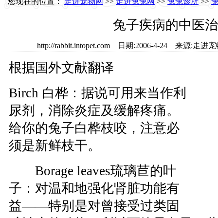
您现在的位置：
走进宠物网
>>
走进兔兔网
>>
兔兔诊所
>>
兔子疾病的中医治
http://rabbit.intopet.com 日期:2006-4-24 来源
根据国外文献翻译
Birch 白桦：据说可用来当作利
尿剂，消除炎症及缓解疼痛。
给你的兔子白桦枝咬，注意必
须是新鲜枝干。
Borage leaves琉璃苣的叶
子：对温和地强化肾脏功能有
益——特别是对曾接受过类固