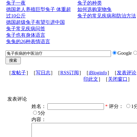
兔子一夜
兔子的种类
德国老人养殖巨型兔子 体重超
如何选购宠物兔
过10公斤
兔子的常见疾病和防治方法
德国超级兔子有望引进中国
兔子常见疾病问答
兔子也有身体语言
兔兔的26种表情语言
Google
［
发帖子
］［
写日志
］［
RSS订阅
］［
iBloginfo
］［
发表评论
印此文
］［
关闭窗口
］
发表评论
姓名：
*
评分：
1
5分
内容：