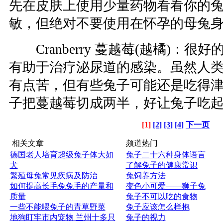
先在皮肤上使用少量药物看看你的
敏，但绝对不要使用在怀孕的母兔
Cranberry 蔓越莓(越橘)：很
有助于治疗泌尿道的感染。虽然人
有点苦，但有些兔子可能还是吃得
子把蔓越莓切成两半，好让兔子吃
[1]
[2]
[3]
[4]
下一页
相关文章
频道热门
德国老人培育超级兔子体大如
兔子二十六种身体语言
犬
了解兔子的健康常识
繁殖母兔常见疾病及防治
兔饲养方法
如何提高长毛兔兔毛的产量和
变色小可爱——狮子兔
质量
兔子不可以吃的食物
一些不能喂兔子的青草野菜
兔子应该怎么样抱
地狗盯牢市内宠物 兰州十多只
兔子的视力