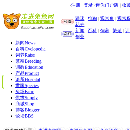
·
注册
|
登录
·
迷你门户版
|
收藏
猫咪
|
狗狗
|
观赏鱼
|
观赏
花卉
新闻
|
百科
|
饲养
|
繁殖
|
训
创业
新闻
News
百科
Cyclopedia
饲养
Raise
繁殖
Breeding
调教
Education
产品
Product
诊所
Hospital
世家
Species
兔场
Farm
供求
Supply
商城
Shop
博客
Blogger
论坛
BBS