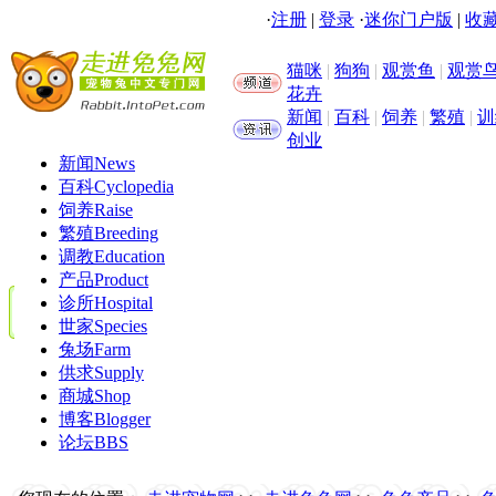
·
注册
|
登录
·
迷你门户版
|
收藏
猫咪
|
狗狗
|
观赏鱼
|
观赏
花卉
新闻
|
百科
|
饲养
|
繁殖
|
训
创业
新闻
News
百科
Cyclopedia
饲养
Raise
繁殖
Breeding
调教
Education
产品
Product
诊所
Hospital
世家
Species
兔场
Farm
供求
Supply
商城
Shop
博客
Blogger
论坛
BBS