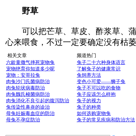
野草
可以把芒草、草皮、酢浆草、蒲
心来喂食，不过一定要确定没有枯
相关文章
频道热门
六龄童撒气摔死宠物兔
兔子二十六种身体语言
宠物绝育你知道多少呢
了解兔子的健康常识
宠物：安哥拉兔
兔饲养方法
肉兔沙门氏菌病防治
变色小可爱——狮子兔
肉兔轮状病毒防治
兔子不可以吃的食物
肉兔魏氏梭菌病防治
兔子应该怎么样抱
肉兔消化不良引起的腹泻防治
兔子的视力
兔传染性鼻炎的诊治
兔子的种类
母兔妊娠毒血症的防治
如何选购宠物兔
母兔不孕症防治
兔子的常见疾病和防治方法