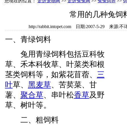
您现在的位置：
走进宠物网
>>
走进兔兔网
>>
兔兔饲养
>>
常用的几种兔饲
http://rabbit.intopet.com 日期:2007-5-29
一、青绿饲料
兔用青绿饲料包括豆科牧
草、禾本科牧草、叶菜类和根
茎类饲料等，如紫花苜蓿、
三
叶
草、
黑麦草
、苦荬菜、甘
薯、
聚合草
、串叶松
香草
及野
草、树叶等。
二、粗饲料