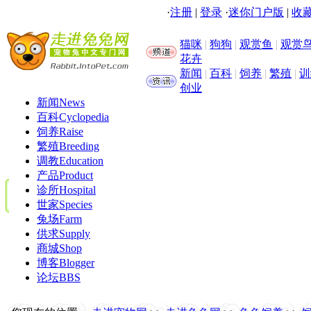
·
注册
|
登录
·
迷你门户版
|
收藏
猫咪
|
狗狗
|
观赏鱼
|
观赏
花卉
新闻
|
百科
|
饲养
|
繁殖
|
训
创业
新闻
News
百科
Cyclopedia
饲养
Raise
繁殖
Breeding
调教
Education
产品
Product
诊所
Hospital
世家
Species
兔场
Farm
供求
Supply
商城
Shop
博客
Blogger
论坛
BBS