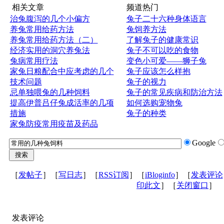
相关文章
频道热门
治兔腹泻的几个小偏方
兔子二十六种身体语言
养兔常用给药方法
兔饲养方法
养兔常用给药方法（二）
了解兔子的健康常识
经济实用的洞穴养兔法
兔子不可以吃的食物
兔病常用疗法
变色小可爱——狮子兔
家兔日粮配合中应考虑的几个
兔子应该怎么样抱
技术问题
兔子的视力
忌单独喂兔的几种饲料
兔子的常见疾病和防治方法
提高伊普吕仔兔成活率的几项
如何选购宠物兔
措施
兔子的种类
家兔防疫常用疫苗及药品
Google
［
发帖子
］［
写日志
］［
RSS订阅
］［
iBloginfo
］［
发表评论
印此文
］［
关闭窗口
］
发表评论