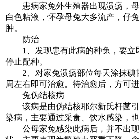
患病家兔外生殖器出现溃疡，母
白色粘液，怀孕母兔大多流产，仔
肿。
防治
1、发现患有此病的种兔，要立
停止配种。
2、对家兔溃疡部位每天涂抹碘甘
周左右即可治愈。待治愈后，方可
兔伪结核病
该病是由伪结核耶尔新氏杆菌引
染病，主要通过采食、饮水感染，
公母家兔感染此病后，并不出现