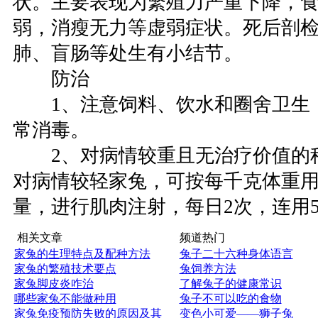
状。主要表现为繁殖力严重下降，
弱，消瘦无力等虚弱症状。死后剖
肺、盲肠等处生有小结节。
防治
1、注意饲料、饮水和圈舍卫生
常消毒。
2、对病情较重且无治疗价值的
对病情较轻家兔，可按每千克体重用
量，进行肌肉注射，每日2次，连用
相关文章
频道热门
家兔的生理特点及配种方法
兔子二十六种身体语言
家兔的繁殖技术要点
兔饲养方法
家兔脚皮炎咋治
了解兔子的健康常识
哪些家兔不能做种用
兔子不可以吃的食物
家兔免疫预防失败的原因及其
变色小可爱——狮子兔