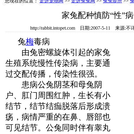
您现在的位置：
走进宠物网
>>
走进兔兔网
>>
兔兔诊所
>>
家兔配种慎防“性”
http://rabbit.intopet.com 日期:2007-5-11
兔
梅
毒病
由兔密螺旋体引起的家兔
生殖系统慢性传染病，主要通
过交配传播，传染性很强。
患病公兔阴茎和母兔阴
户、肛门周围红肿，生长有小
结节，结节结痂脱落后形成溃
疡，病情严重的在鼻、唇部也
可见结节。公兔同时伴有睾丸