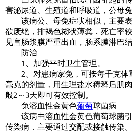
害泌尿道、生殖道和呼吸道，公母
该病公、母兔症状相似，主要表
欲废绝，排褐色糊状薄粪，死亡率
见盲肠浆膜严重出血，肠系膜淋巴
防治
1、加强平时卫生管理。
2、对患病家兔，可按每千克体重用
毫克的剂量，用生理盐水稀释后肌肉
般2～3天即可有效控制。
兔溶血性金黄色
葡萄
球菌病
该病由溶血性金黄色葡萄球菌引
传染病，主要通过交配或接触传染