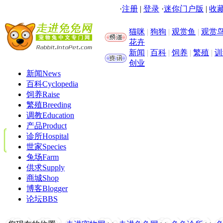
·
注册
|
登录
·
迷你门户版
|
收藏
猫咪
|
狗狗
|
观赏鱼
|
观赏
花卉
新闻
|
百科
|
饲养
|
繁殖
|
训
创业
新闻
News
百科
Cyclopedia
饲养
Raise
繁殖
Breeding
调教
Education
产品
Product
诊所
Hospital
世家
Species
兔场
Farm
供求
Supply
商城
Shop
博客
Blogger
论坛
BBS