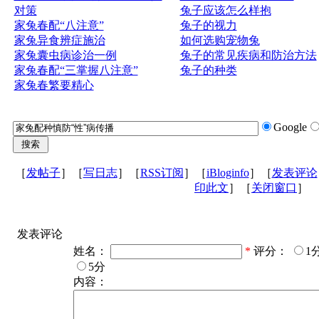
对策
兔子应该怎么样抱
家兔春配“八注意”
兔子的视力
家兔异食辨症施治
如何选购宠物兔
家兔囊虫病诊治一例
兔子的常见疾病和防治方法
家兔春配“三掌握八注意”
兔子的种类
家兔春繁要精心
Google
［
发帖子
］［
写日志
］［
RSS订阅
］［
iBloginfo
］［
发表评论
印此文
］［
关闭窗口
］
发表评论
姓名：
*
评分：
1
5分
内容：