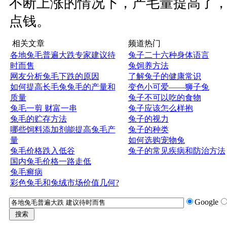
不断上涨的情况下，产毛量提高了
点钱。
相关文章
频道热门
各地兔毛普遍大跌专家建议待
兔子二十六种身体语言
时而售
兔饲养方法
网友分析兔毛下跌的原因
了解兔子的健康常识
如何提高长毛兔兔毛的产量和
变色小可爱——狮子兔
质量
兔子不可以吃的食物
兔毛一剪 财富一串
兔子应该怎么样抱
兔毛的贮存方法
兔子的视力
哪些饲料添加剂能提高兔毛产
兔子的种类
量
如何选购宠物兔
兔毛价格跌入低谷
兔子的常见疾病和防治方法
国内兔毛价格一路走低
兔毛癣病
彩色兔毛和兔绒市场价值几何?
Google