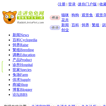
·
注册
|
登录
·
迷你门户版
|
收藏
猫咪
|
狗狗
|
观赏鱼
|
观赏
花卉
新闻
|
百科
|
饲养
|
繁殖
|
训
创业
新闻
News
百科
Cyclopedia
饲养
Raise
繁殖
Breeding
调教
Education
产品
Product
诊所
Hospital
世家
Species
兔场
Farm
供求
Supply
商城
Shop
博客
Blogger
论坛
BBS