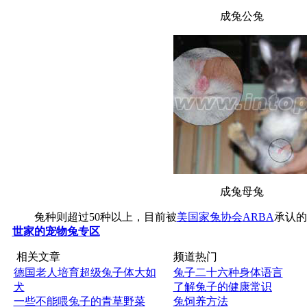
成兔公兔
成兔母兔
兔种则超过50种以上，目前被
美国家兔协会
ARBA
承认的
世家的宠物兔专区
相关文章
频道热门
德国老人培育超级兔子体大如
兔子二十六种身体语言
犬
了解兔子的健康常识
一些不能喂兔子的青草野菜
兔饲养方法