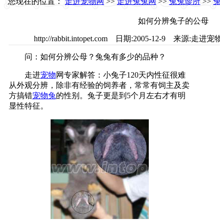
您现在的位置：
走进宠物网
>>
走进兔兔网
>>
兔兔诊所
>>
如何分辨兔子的公母
http://rabbit.intopet.com 日期:2005-12-9 
问：如何分辨公母？兔兔有多少的品种？
走进
宠物
网专家解答：小兔子120天内性征很难
从外观分辨，除非有经验的饲养者，常常有饲主及卖
方搞错
宠物兔
的性别。兔子更是到5个月左右才有明
显性特征。