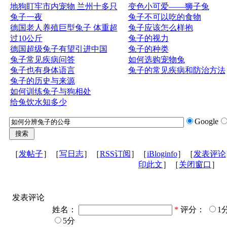
地狗盯牢市内宠物 兰州十多只
变色小可爱——狮子兔
兔子一夜
兔子不可以吃的食物
德国老人养殖巨型兔子 体重超
兔子应该怎么样抱
过10公斤
兔子的视力
德国超级兔子有望引进中国
兔子的种类
兔子常见疾病问答
如何选购宠物兔
兔子也有身体语言
兔子的常见疾病和防治方法
兔子的历史与来源
如何训练兔子与狗相处
给兔饮水知多少
Google
［
发帖子
］［
写日志
］［
RSS订阅
］［
iBloginfo
］［
发表评论
印此文
］［
关闭窗口
］
发表评论
姓名：
*
评分：
1
5分